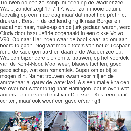
Trouwen op een zeilschip, midden op de Waddenzee.
Wat bijzonder zeg! 17-7-17, weer zo’n mooie datum,
toevallig op een maandag maar dat mocht de pret niet
drukken. Eerst in de ochtend ging ik naar Borger en
nadat het haar, make-up en de jurk gedaan waren, werd
Cindy door haar Jeffrie opgehaald in een dikke Volvo
V90. Op naar Harlingen waar de boot klaar lag om aan
boord te gaan. Nog wat mooie foto’s van het bruidspaar
rond de kade gemaakt en daarna de Waddenzee op.
Wat een bijzondere plek om te trouwen, op het voordek
van de Koh-i-Noor. Mooi weer, blauwe luchten, goed
gezelschap, wat een romantiek. Super om er bij te
mogen zijn. Na het trouwen kwam voor mij en de
ambtenaar al gauw de watertaxi. Als een malle knalden
we over het water terug naar Harlingen, dat is even wat
anders dan de veerdienst van Doeksen. Kost een paar
centen, maar ook weer een gave ervaring!!